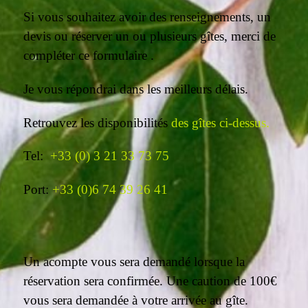
Si vous souhaitez avoir des renseignements, un
devis ou
réserver un ou plusieurs gîtes, merci de
compléter ce formulaire .
Je vous répondrai dans les meilleurs délais.
Retrouvez les disponibilités
des gîtes ci-dessus.
Tel:
+33 (0) 3 21 33 73 75
Port:
+33 (0)6 74 39 26 41
Un acompte vous sera demandé lorsque la
réservation sera confirmée. Une caution de 100€
vous sera demandée à votre arrivée au gîte.